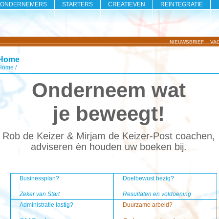
ONDERNEMERS
STARTERS
CREATIEVEN
REÏNTEGRATIE
NIEUWSBRIEF
VA
Home
Home /
Onderneem wat
je beweegt!
Rob de Keizer & Mirjam de Keizer-Post coachen,
adviseren èn houden uw boeken bij.
Businessplan?
Doelbewust bezig?
Zeker van Start
Resultaten en voldoening
Administratie lastig?
Duurzame arbeid?