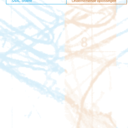
SAAC ordent
Ondernemende oplossingen