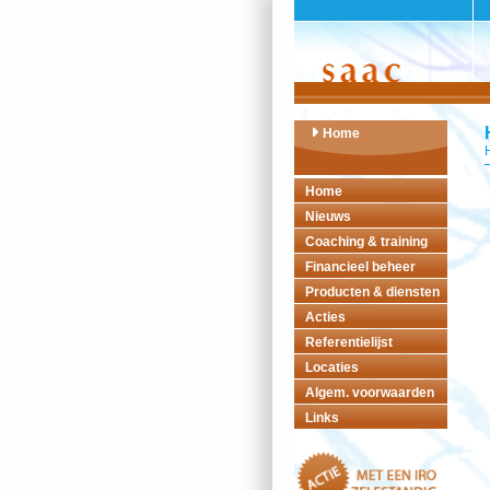
Home
Home
Nieuws
Coaching & training
Financieel beheer
Producten & diensten
Acties
Referentielijst
Locaties
Algem. voorwaarden
Links