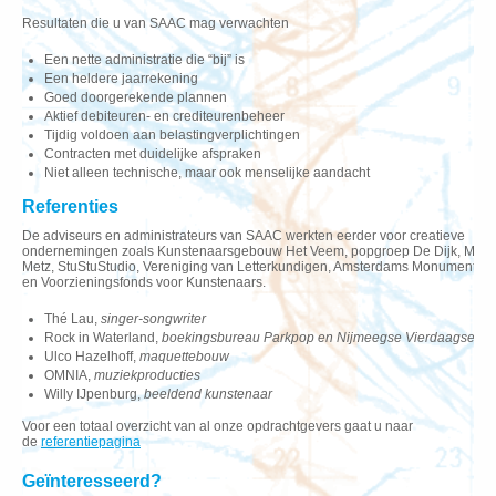
Resultaten die u van SAAC mag verwachten
Een nette administratie die “bij” is
Een heldere jaarrekening
Goed doorgerekende plannen
Aktief debiteuren- en crediteurenbeheer
Tijdig voldoen aan belastingverplichtingen
Contracten met duidelijke afspraken
Niet alleen technische, maar ook menselijke aandacht
Referenties
De adviseurs en administrateurs van SAAC werkten eerder voor creatieve
ondernemingen zoals Kunstenaarsgebouw Het Veem, popgroep De Dijk, Mar
Metz, StuStuStudio, Vereniging van Letterkundigen, Amsterdams Monumenten
en Voorzieningsfonds voor Kunstenaars.
Thé Lau,
singer-songwriter
Rock in Waterland,
boekingsbureau Parkpop en Nijmeegse Vierdaagse
Ulco Hazelhoff,
maquettebouw
OMNIA,
muziekproducties
Willy IJpenburg,
beeldend kunstenaar
Voor een totaal overzicht van al onze opdrachtgevers gaat u naar
de
referentiepagina
Geïnteresseerd?