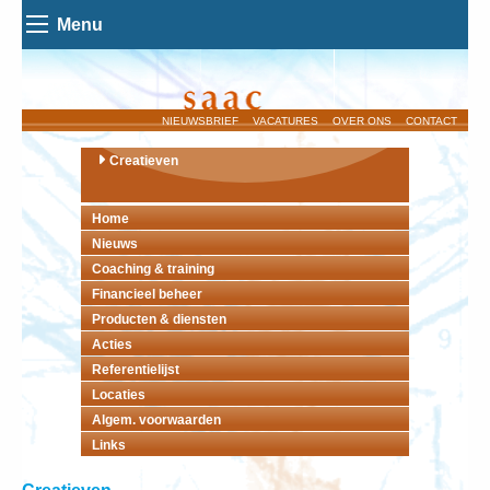
Menu
NIEUWSBRIEF
VACATURES
OVER ONS
CONTACT
Creatieven
Home
Nieuws
Coaching & training
Financieel beheer
Producten & diensten
Acties
Referentielijst
Locaties
Algem. voorwaarden
Links