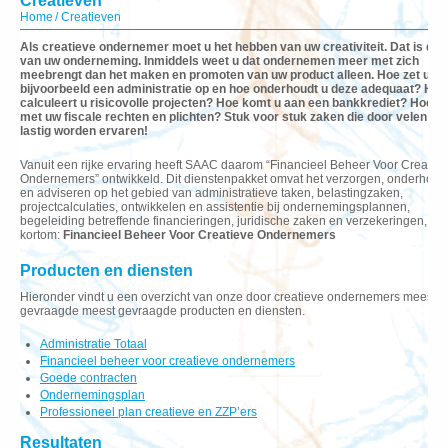
Creatieven
Home
/ Creatieven
Als creatieve ondernemer moet u het hebben van uw creativiteit. Dat is de 
van uw onderneming. Inmiddels weet u dat ondernemen meer met zich
meebrengt dan het maken en promoten van uw product alleen. Hoe zet u
bijvoorbeeld een administratie op en hoe onderhoudt u deze adequaat? Hoe
calculeert u risicovolle projecten? Hoe komt u aan een bankkrediet? Hoe zit
met uw fiscale rechten en plichten? Stuk voor stuk zaken die door velen als
lastig worden ervaren!
Vanuit een rijke ervaring heeft SAAC daarom “Financieel Beheer Voor Creatie
Ondernemers” ontwikkeld. Dit dienstenpakket omvat het verzorgen, onderhou
en adviseren op het gebied van administratieve taken, belastingzaken,
projectcalculaties, ontwikkelen en assistentie bij ondernemingsplannen,
begeleiding betreffende financieringen, juridische zaken en verzekeringen,
kortom:
Financieel Beheer Voor Creatieve Ondernemers
Producten en diensten
Hieronder vindt u een overzicht van onze door creatieve ondernemers meeste
gevraagde meest gevraagde producten en diensten.
Administratie Totaal
Financieel beheer voor creatieve ondernemers
Goede contracten
Ondernemingsplan
Professioneel plan creatieve en ZZP’ers
Resultaten